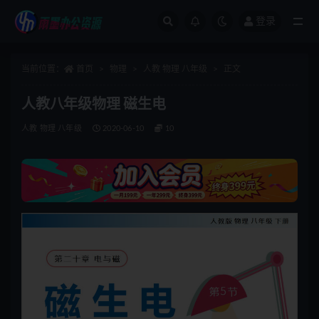
登录
全部
当前位置：
首页
物理
人教 物理 八年级
正文
人教八年级物理 磁生电
人教 物理 八年级
2020-06-10
10