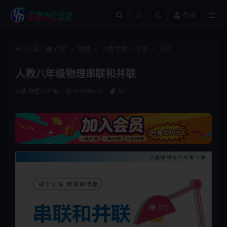
登录
全部
当前位置：
首页
物理
人教 物理 八年级
正文
人教八年级物理串联和并联
人教 物理 八年级
2020-06-10
10