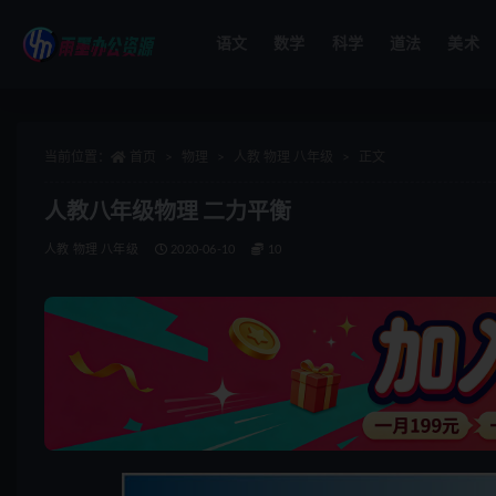
语文
数学
科学
道法
美术
全部
当前位置：
首页
物理
人教 物理 八年级
正文
人教八年级物理 二力平衡
人教 物理 八年级
2020-06-10
10