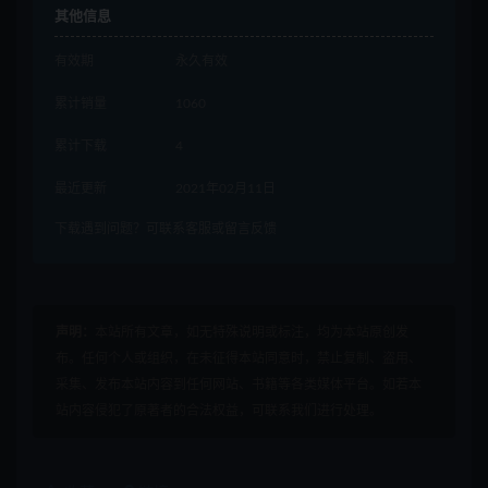
其他信息
有效期
永久有效
累计销量
1060
累计下载
4
最近更新
2021年02月11日
下载遇到问题？可联系客服或留言反馈
声明：
本站所有文章，如无特殊说明或标注，均为本站原创发
布。任何个人或组织，在未征得本站同意时，禁止复制、盗用、
采集、发布本站内容到任何网站、书籍等各类媒体平台。如若本
站内容侵犯了原著者的合法权益，可联系我们进行处理。