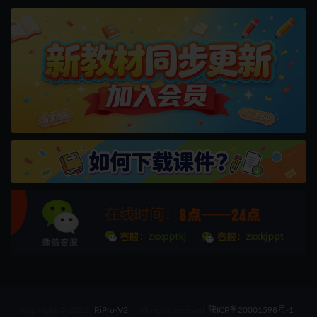
Copyright © 2021
RiPro-V2
- All rights reserved
陕ICP备20001598号-1