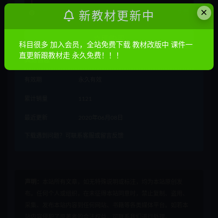
×
会员
免费
新教材更新中
立即购买
科目很多 加入会员，全站免费下载 教材改版中 课件一
直更新跟教材走 永久免费！！！
其他信息
有效期
永久有效
累计销量
1121
最近更新
2020年06月08日
下载遇到问题？可联系客服或留言反馈
声明：
本站所有文章，如无特殊说明或标注，均为本站原创发
布。任何个人或组织，在未征得本站同意时，禁止复制、盗用、
采集、发布本站内容到任何网站、书籍等各类媒体平台。如若本
站内容侵犯了原著者的合法权益，可联系我们进行处理。