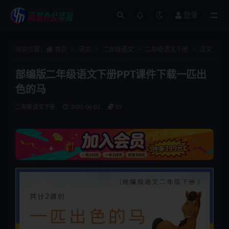
登录
全部
当前位置：
首页
语文
二年级语文
二年级语文下册
正文
部编版二年级语文下册PPT课件下载一匹出
色的马
二年级语文下册
2020-06-02
10